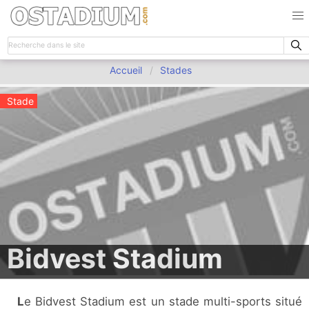
Accueil
Stades
Stade
Bidvest Stadium
Le Bidvest Stadium est un stade multi-sports situé