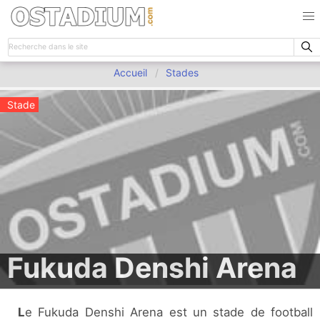
Accueil
Stades
Stade
Fukuda Denshi Arena
Le Fukuda Denshi Arena est un stade de football