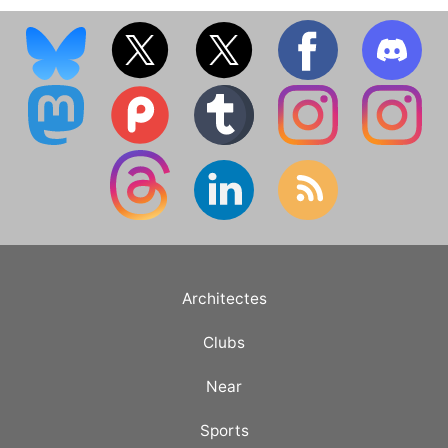
Architectes
Clubs
Near
Sports