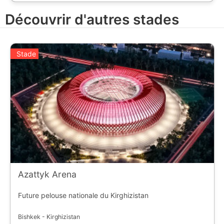
la Ligue des Champions, comme la Ligue Europa.
Découvrir d'autres stades
L'équipe la plus titrée est le Spartak Moscou avec 10
championnats.
Stade
Azattyk Arena
Future pelouse nationale du Kirghizistan
Bishkek - Kirghizistan