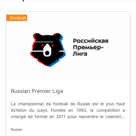
Football
Russian Premier Liga
Le championnat de football de Russie est le plus haut
échelon du pays. Fondée en 1992, la compétition a
changé de format en 2011 pour reprendre le calendrier
traditionnel des championnats européens, avec une trêve
de trois mois en hiver. Les équipes participent à la Coupe
Russie
Russe et à la Super Coupe Russe, et peuvent accéder à