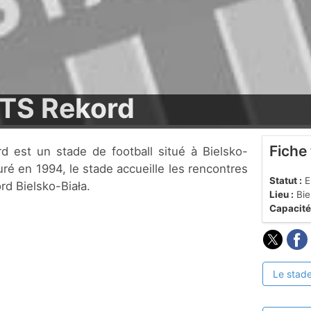
BTS Rekord
Fiche
uré en 1994, le stade accueille les rencontres
Statut :
En
rd Bielsko-Biała.
Lieu :
Bie
Capacité
Le stade