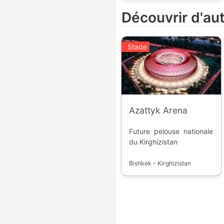
nationale et à la Ligue
Découvrir d'au
des Champions.
Stade
Azattyk Arena
Future pelouse nationale
du Kirghizistan
Bishkek - Kirghizistan