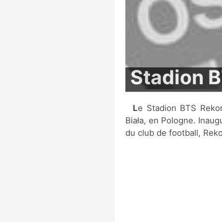
Stadion 
Le Stadion BTS Rekord est un stade de football situé à Bielsko-
Biała, en Pologne. Inaug
du club de football, Reko