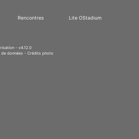
Rencontres
Lite OStadium
risation - v4.12.0
e de données
-
Crédits photo