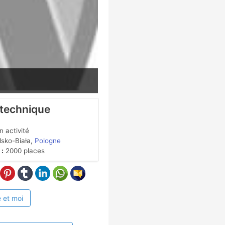
 technique
 activité
lsko-Biała,
Pologne
 :
2000 places
 et moi