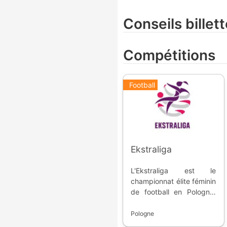
Conseils billett
Compétitions
Football
Ekstraliga
L'Ekstraliga est le
championnat élite féminin
de football en Pologne.
Fondée en 1979, elle
permet aux équipes de
Pologne
participer à la coupe