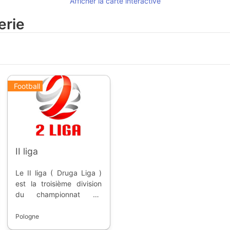
Afficher la carte intéractive
erie
Football
II liga
Le II liga ( Druga Liga )
est la troisième division
du championnat de
football de Pologne.
Fondée en 1966, la
Pologne
compétition permet aux