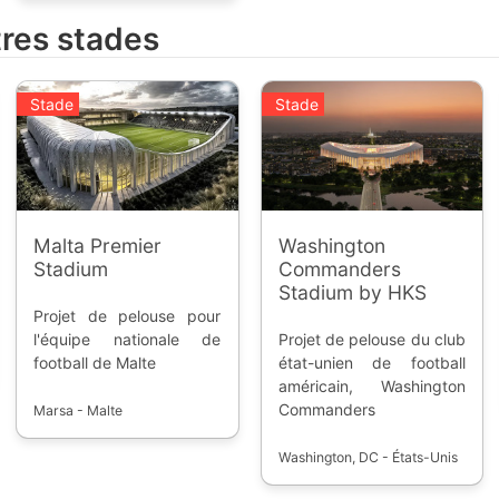
équipes d'accéder au
tres stades
second échelon du pays,
ainsi que de participer à
la Coupe de Pologne.
Stade
Stade
Malta Premier
Washington
Stadium
Commanders
Stadium by HKS
Projet de pelouse pour
l'équipe nationale de
Projet de pelouse du club
football de Malte
état-unien de football
américain, Washington
Commanders
Marsa - Malte
Washington, DC - États-Unis