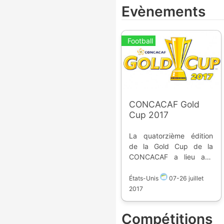
Evènements
Football
CONCACAF Gold
Cup 2017
La quatorzième édition
de la Gold Cup de la
CONCACAF a lieu aux
Etats-Unis du 7 au 26
juillet 2017. C'est une
États-Unis
07
-
26 juillet
compétition de football
2017
regroupant les meilleures
équipes nationales de la
Compétitions
Confédération