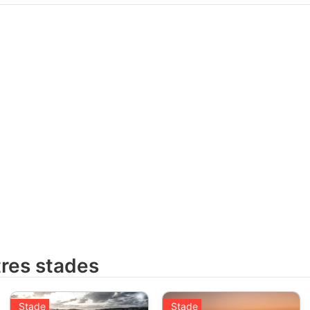
d'Amérique du Nord,
Centrale et des Caraïbes.
Cette année, seize
équipes ont été invitées (
contre douze dans la
précédente édition ),
elles vont s'affronter
dans quinze stades. Les
six premières équipes
proviennent du
classement des
qualifications pour la
Coupe du Monde 2018.
Les dix autres équipes
seront connus d'ici mars
2019. * ![]
(https://static.ostadium.com/assets/ui/country/mx.png)
Mexique * ![]
tres stades
(https://static.ostadium.com/assets/ui/country/cr.png)
Costa Rica * ![]
(https://static.ostadium.com/assets/ui/country/pa.png)
Stade
Stade