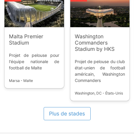
Panama * ![]
(https://static.ostadium.com/assets/ui/country/hn.png)
Honduras * ![]
(https://static.ostadium.com/assets/ui/country/us.png)
USA * ![]
(https://static.ostadium.com/assets/ui/country/tt.png)
Malta Premier
Washington
Trinité et Tobago
Stadium
Commanders
Stadium by HKS
Projet de pelouse pour
l'équipe nationale de
Projet de pelouse du club
football de Malte
état-unien de football
américain, Washington
Commanders
Marsa - Malte
Washington, DC - États-Unis
Plus de stades