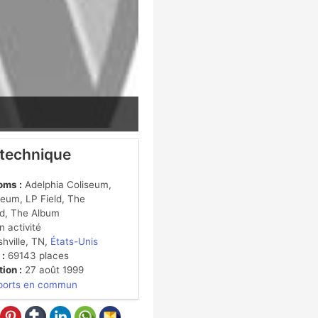
 technique
oms :
Adelphia Coliseum,
eum, LP Field, The
d, The Album
 activité
hville, TN,
États-Unis
 :
69143 places
ion :
27 août 1999
ports en commun