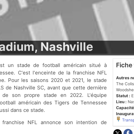
adium, Nashville
Fiche
essee. C'est l'enceinte de la franchise NFL
Autres n
e. Pour les saisons 2020 et 2021, le stade
The Colis
LS de Nashville SC, avant que cette dernière
Woodshe
 de son propre stade en 2022. L'équipe
Statut :
En
Lieu :
Nas
football américain des Tigers de Tennessee
Capacité
aussi dans ce stade.
Inaugurat
Trans
 franchise NFL annonce son intention de