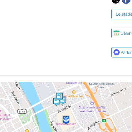
Le stade
Calen
Parlo