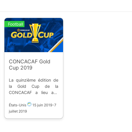
Football
CONCACAF Gold
Cup 2019
La quinzième édition de
la Gold Cup de la
CONCACAF a lieu aux
Etats-Unis du 15 juin au 7
juillet 2019. C'est une
États-Unis
15 juin 2019
-
7
compétition de football
juillet 2019
regroupant les meilleures
équipes nationales de la
Confédération