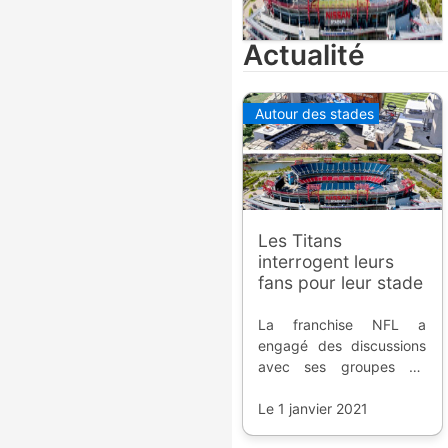
Actualité
Autour des stades
Les Titans
interrogent leurs
fans pour leur stade
La franchise NFL a
engagé des discussions
avec ses groupes de
fans pour la prochaine
version du Nissan
Le 1 janvier 2021
Stadium.