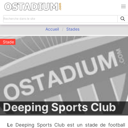
Accueil
Stades
Stade
Deeping Sports Club
Le Deeping Sports Club est un stade de football