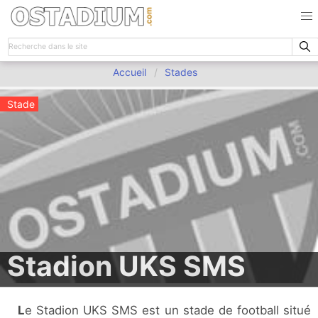
Accueil
Stades
Stade
Stadion UKS SMS
Le Stadion UKS SMS est un stade de football situé