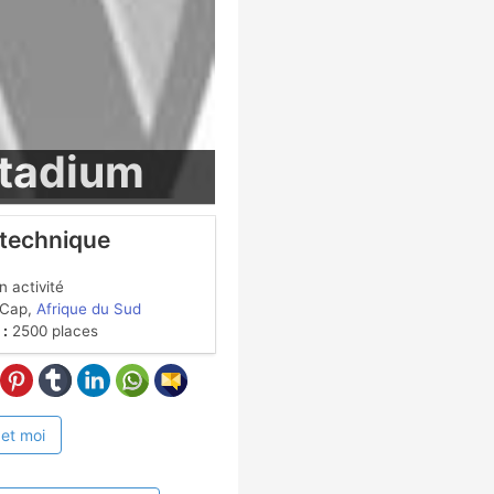
Stadium
 technique
 activité
Cap,
Afrique du Sud
 :
2500 places
 et moi