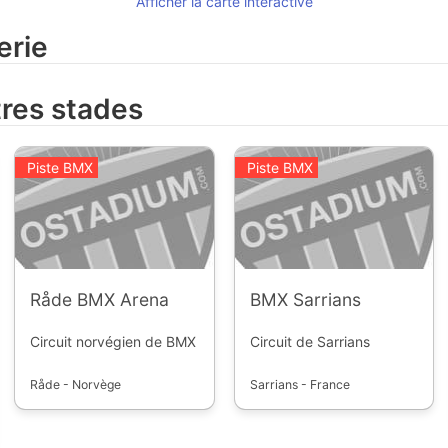
Afficher la carte intéractive
erie
tres stades
Piste BMX
Piste BMX
Råde BMX Arena
BMX Sarrians
Circuit norvégien de BMX
Circuit de Sarrians
Råde - Norvège
Sarrians - France