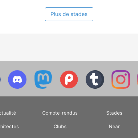
Plus de stades
ctualité
Compte-rendus
Stades
hitectes
Clubs
Near