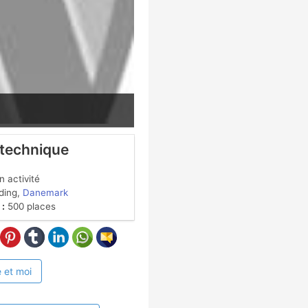
 technique
 activité
ding,
Danemark
 :
500 places
 et moi