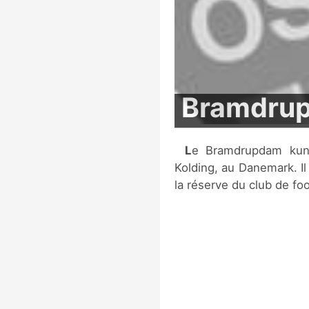
Bramdru
Le Bramdrupdam kunstbanen est un stade de football situé à
Kolding, au Danemark. Il
la réserve du club de foo