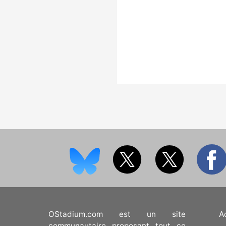
OStadium.com est un site
A
communautaire proposant tout ce