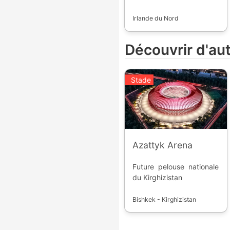
football en Irlande du
Nord. Fondée en 2016, la
Irlande du Nord
compétition permet aux
équipes de participer à la
Découvrir d'au
coupe nationale et
d'accéder à la seconde
division.
Stade
Azattyk Arena
Future pelouse nationale
du Kirghizistan
Bishkek - Kirghizistan