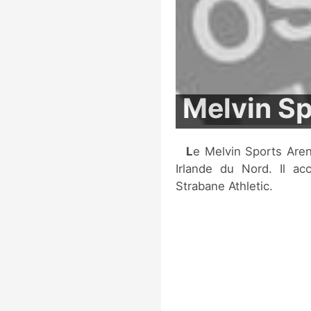
Melvin Sp
Le Melvin Sports Arena est un stade de football situé à Derry, en
Irlande du Nord. Il ac
Strabane Athletic.