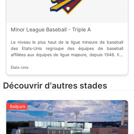
Minor League Baseball - Triple A
Le niveau le plus haut de la ligue mineure de baseball
des Etats-Unis regroupe des équipes de baseball
affiliées aux équipes de ligue majeure, depuis 1946. Il a
remplacé le Double-A ( datant de 1912 ) dans l'échelon
des ligues, en ajoutant un nouveau niveau. Les meilleurs
États-Unis
joueurs sont appelés lors du match du Triple-A All-Star
Game.
Découvrir d'autres stades
Ballpark