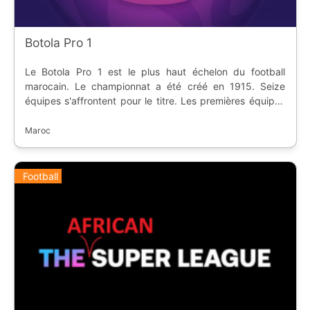
Botola Pro 1
Le Botola Pro 1 est le plus haut échelon du football
marocain. Le championnat a été créé en 1915. Seize
équipes s'affrontent pour le titre. Les premières équipes
en fin de saison régulière jouent en Ligue des Champions
Africaine, et les dernières descendent en seconde
Maroc
division.
Football