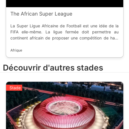
The African Super League
La Super Ligue Africaine de Football est une idée de la
FIFA elle-même. La ligue fermée doit permettre au
continent africain de proposer une compétition de haut
niveau, et rivaliser avec les championnats européens
pour garder les meilleurs joueurs africains. Avec la fin
Afrique
précose de la Super Ligue Européenne, nous pensions
que le projet était en stand-by mais il a repris du poil de
Découvrir d'autres stades
la bête en décembre 2021.
Stade