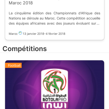
Maroc 2018
La cinquième édition des Championnats d'Afrique des
Nations se déroule au Maroc. Cette compétition accueille
des équipes africaines avec des joueurs évoluant sur le
continent. 16 équipes vont s'affronter afin de détrôner le
champion en titre, le République Démocratique du
Maroc
13 janvier 2018
-
4 février 2018
Congo. | Groupes | | | | | |---------|-|-|-|-| | A | Maroc |
Guinée | Soudan | Mauritanie | B | Côté d'Ivoire | Zambie
Compétitions
| Ouganda | Namibie | C | Libye | Nigeria | Rwanda |
Guinée équatoriale | D | Angola | Cameroun | Congo |
Burkina Faso Classement : 1. **Maroc** 2. Nigéria
Football