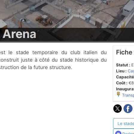
 Arena
Fiche
 construit juste à côté du stade historique du
Statut :
En
truction de la future structure.
Lieu :
Cag
Capacité
Coût :
€8 
Inaugurat
Trans
Le stade
Parlo