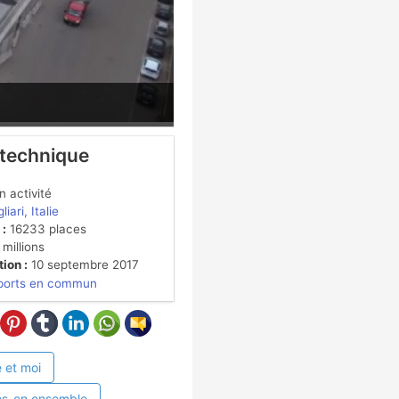
 technique
 activité
liari, Italie
 :
16233 places
millions
ion :
10 septembre 2017
ports en commun
 et moi
ns-en ensemble