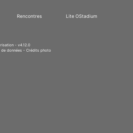
Rencontres
Lite OStadium
risation - v4.12.0
e de données
-
Crédits photo