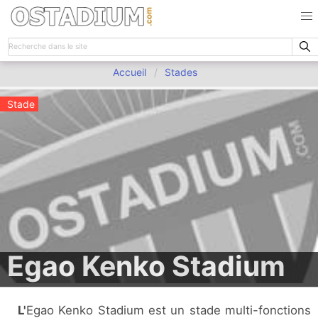
Accueil
Stades
Stade
Egao Kenko Stadium
L'Egao Kenko Stadium est un stade multi-fonctions