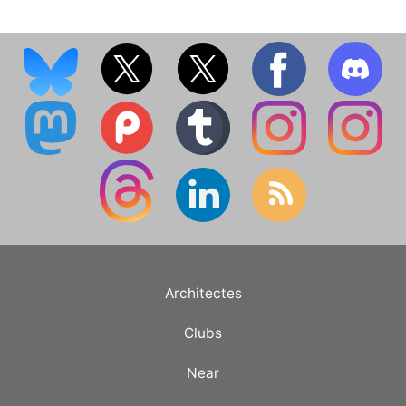
Architectes
Clubs
Near