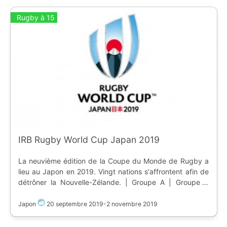
Rugby à 15
IRB Rugby World Cup Japan 2019
La neuvième édition de la Coupe du Monde de Rugby a
lieu au Japon en 2019. Vingt nations s'affrontent afin de
détrôner la Nouvelle-Zélande. | Groupe A | Groupe B
| Groupe C | Groupe D | |-----------|---------|----------|--
-------| | Irlande | Nouvelle-Zélande | Angleterre
Japon
20 septembre 2019
-
2 novembre 2019
| Australie | Ecosse | Afrique du Sud | France | Pays de
Galles | Japon | Italie | Argentine | Géorgie | Roumanie |