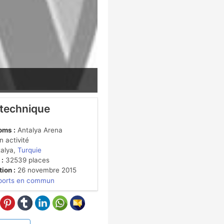
 technique
oms :
Antalya Arena
 activité
alya,
Turquie
 :
32539 places
ion :
26 novembre 2015
ports en commun