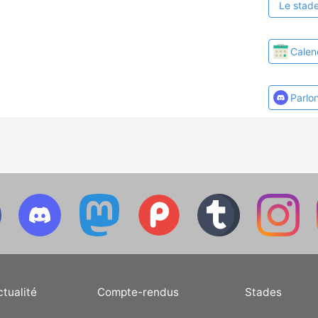
Le stade
Calen
Parlo
ctualité
Compte-rendus
Stades