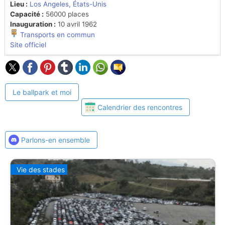
Lieu :
Los Angeles, États-Unis
Capacité :
56000 places
Inauguration :
10 avril 1962
Transports en commun
Site officiel
Le ballpark et moi
Calendrier des rencontres
Parlons-en ensemble
Vie des stades