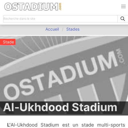
Accueil
Stades
Stade
Al-Ukhdood Stadium
L'Al-Ukhdood Stadium est un stade multi-sports