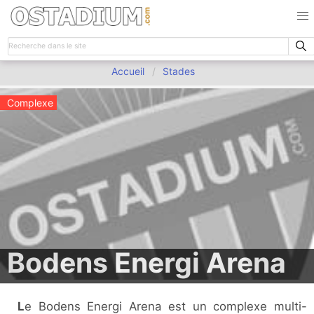
Accueil
Stades
Complexe
Bodens Energi Arena
Le Bodens Energi Arena est un complexe multi-