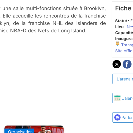
Fiche
 Elle accueille les rencontres de la franchise
Statut :
En
lyn, de la franchise NHL des Islanders de
Lieu :
New
chise NBA-D des Nets de Long Island.
Capacité
Inaugurat
Trans
Site offic
L'arena 
Calen
Parlo
Organisation