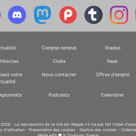
ctualité
Compte-rendus
Stades
hitectes
Clubs
Near
osez votre
Nous contacter
Offres d'emploi
ctualité
mpionnats
Podcasts
Calendrier
26 - La reproduction de ce site est illégale s'il n'a pas fait l'objet d'auto
s d'utilisation
-
Présentation des cookies
-
Gestion des cookies
-
Collect
Made with ❤ in
Toulouse, France