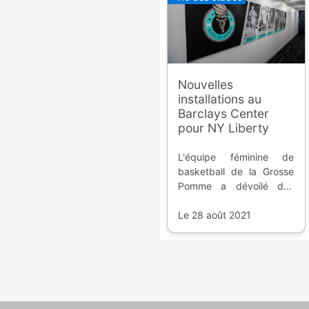
Nouvelles
installations au
Barclays Center
pour NY Liberty
L'équipe féminine de
basketball de la Grosse
Pomme a dévoilé des
images sur la rénovation
de la salle, niveau
Le 28 août 2021
vestiaire et salon.