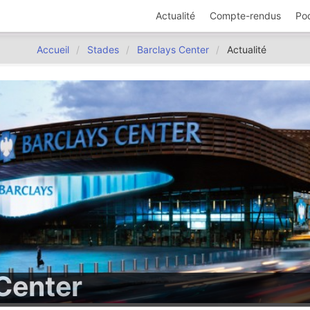
Actualité
Compte-rendus
Po
Accueil
Stades
Barclays Center
Actualité
Center