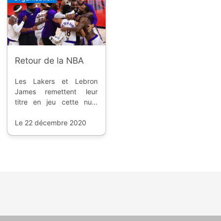
Retour de la NBA
Les Lakers et Lebron
James remettent leur
titre en jeu cette nuit,
avec un premier match
face aux Clippers.
Le 22 décembre 2020