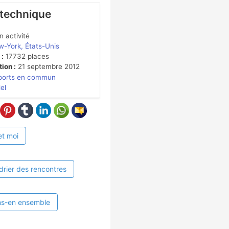
 technique
 activité
-York, États-Unis
 :
17732 places
ion :
21 septembre 2012
ports en commun
iel
et moi
drier des rencontres
ns-en ensemble