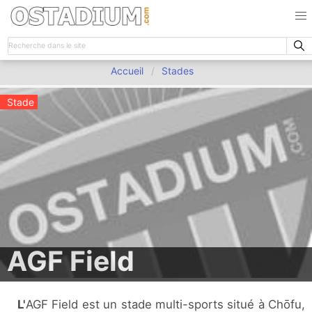
Accueil
Stades
Stade
AGF Field
L'AGF Field est un stade multi-sports situé à Chōfu,