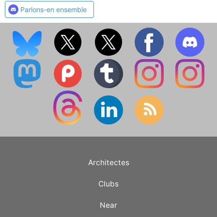
Parlons-en ensemble
Architectes
Clubs
Near