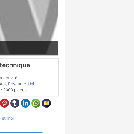
 technique
 activité
stol,
Royaume-Uni
 :
2000 places
 et moi