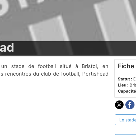
oad
Fiche
les rencontres du club de football, Portishead
Statut :
En
Lieu :
Bri
Capacité
Le stade