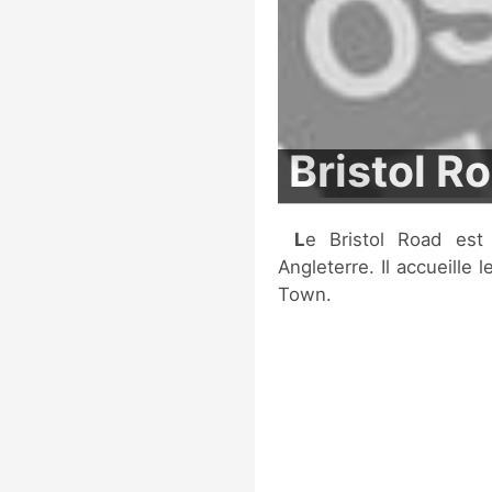
Bristol R
Le Bristol Road est un stade de football situé à Bristol, en
Angleterre. Il accueille 
Town.