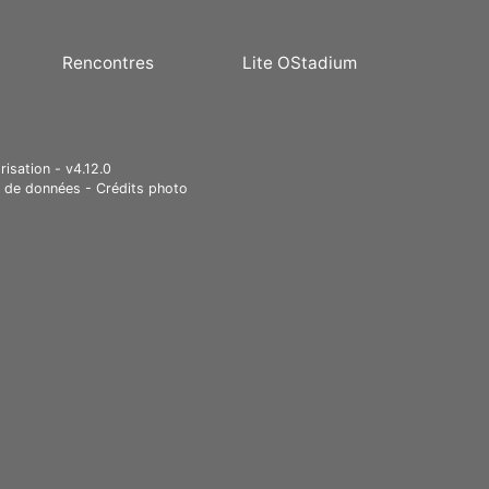
Rencontres
Lite OStadium
risation - v4.12.0
e de données
-
Crédits photo