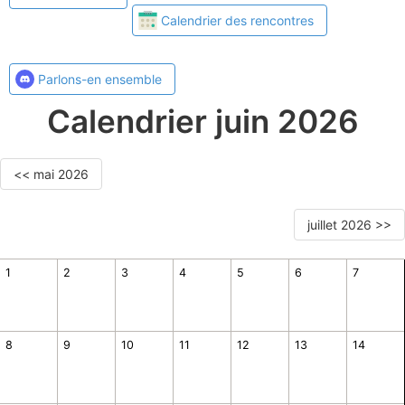
Calendrier des rencontres
Parlons-en ensemble
Calendrier juin 2026
<< mai 2026
juillet 2026 >>
1
2
3
4
5
6
7
8
9
10
11
12
13
14