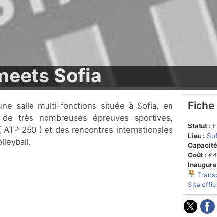
meets Sofia
Fiche
le de très nombreuses épreuves sportives,
Statut :
En
 ATP 250 ) et des rencontres internationales
Lieu :
Sof
lleyball.
Capacité
Coût :
€46
Inaugurat
Trans
Site offic