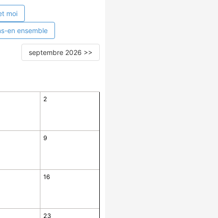
et moi
ns-en ensemble
septembre 2026 >>
2
9
16
23