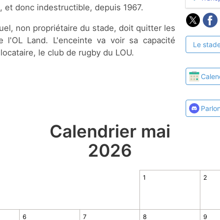
et donc indestructible, depuis 1967.
uel, non propriétaire du stade, doit quitter les
de l'OL Land. L'enceinte va voir sa capacité
Le stade
locataire, le club de rugby du LOU.
Calen
Parlo
Calendrier mai
2026
1
2
6
7
8
9