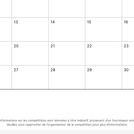
13
14
15
16
20
21
22
23
27
28
29
30
informations sur les compétitions sont données à titre indicatif, provenant d'un fournisseur ext
Veuillez vous rapprocher de l'organisateur de la compétition pour plus d'informations.