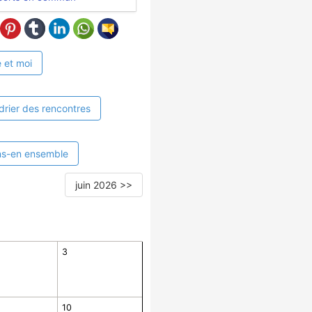
 et moi
drier des rencontres
ns-en ensemble
juin 2026 >>
3
10