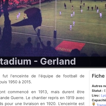
tadium - Gerland
Fiche
puis 1950 à 2015.
Autres n
Statut :
En
 ont commencé en 1913, mais durent être
Lieu :
Lyo
rande Guerre. Le chantier repris en 1919 avec
Capacité
s pour une livraison en 1920. L'enceinte est
Trans