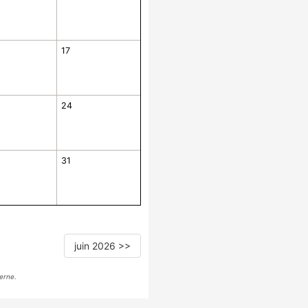
17
24
31
juin 2026 >>
erne.