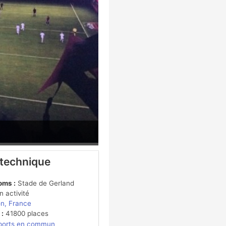
 technique
oms :
Stade de Gerland
 activité
n, France
 :
41800 places
ports en commun