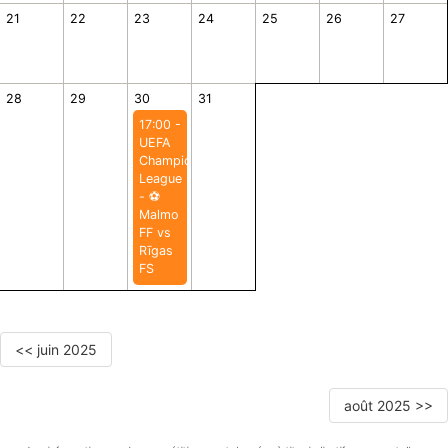
21
22
23
24
25
26
27
28
29
30
31
17:00 -
UEFA
Champions
League
- ⚽️
Malmo
FF vs
Rīgas
FS
<< juin 2025
août 2025 >>