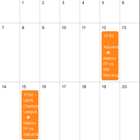
1
2
3
4
5
6
7
8
9
10
11
12
13
15:30
-
Allsvenskan
- ⚽️
Malmo
FF vs
IFK
Norrkoping
14
15
16
17
18
19
20
17:00 -
UEFA
Champions
League
- ⚽️
Malmo
FF vs
Saburtalo