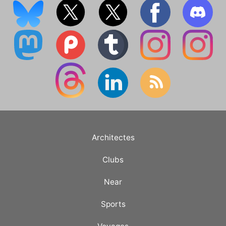
Architectes
Clubs
Near
Sports