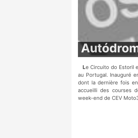
Autódromo
Le Circuito do Estoril est un circuit automobile situé à Alcabideche,
au Portugal. Inauguré en
dont la dernière fois e
accueilli des courses 
week-end de CEV Moto