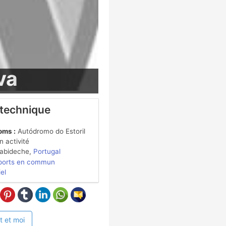
va
 technique
oms :
Autódromo do Estoril
 activité
abideche,
Portugal
ports en commun
iel
t et moi