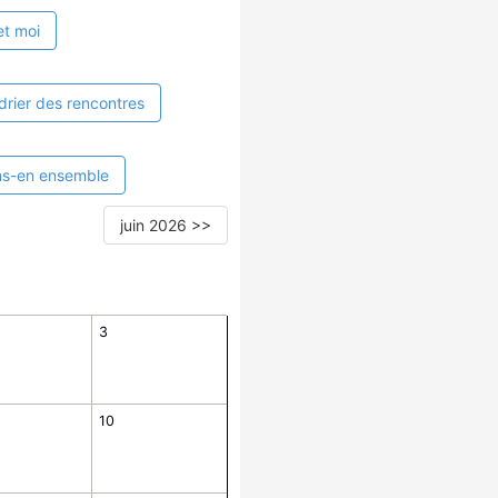
et moi
drier des rencontres
ns-en ensemble
juin 2026 >>
3
10