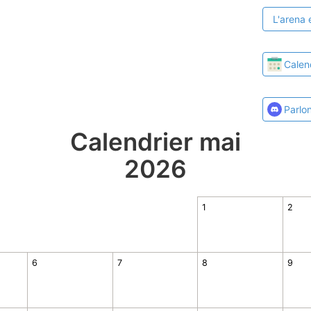
L'arena 
Calen
Parlo
Calendrier mai
2026
1
2
6
7
8
9