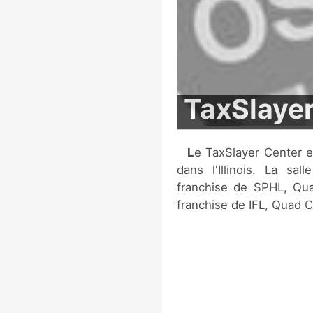
TaxSlayer
Le TaxSlayer Center est une salle multi-fonctions située à Moline,
dans l'Illinois. La sa
franchise de SPHL, Qua
franchise de IFL, Quad 