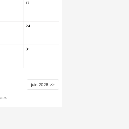
17
24
31
juin 2026 >>
erne.