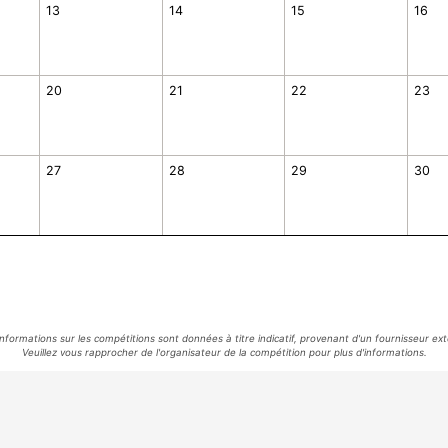
13
14
15
16
20
21
22
23
27
28
29
30
informations sur les compétitions sont données à titre indicatif, provenant d'un fournisseur ext
Veuillez vous rapprocher de l'organisateur de la compétition pour plus d'informations.