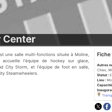
 Center
Fiche
lle accueille l'équipe de hockey sur glace,
Autres n
d City Storm, et l'équipe de foot en salle,
Cities, i
City Steamwheelers.
Statut :
En
Lieu :
Mol
Capacité
Inaugurat
Trans