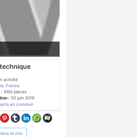
 technique
 activité
is, France
 :
1000 places
ion :
30 juin 2019
ports en commun
lexe et moi