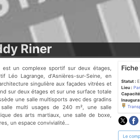
ddy Riner
Fiche
if Léo Lagrange, d'Asnières-sur-Seine, en
Statut :
En
rchitecture singulière aux façades vitrées et
Lieu :
Par
nd sur deux étages et sur une surface totale
Capacité
ssède une salle multisports avec des gradins
Inaugurat
salle multi usages de 240 m², une salle
Trans
tique des arts martiaux, une salle de boxe,
res, un espace convivialité…
Le comp