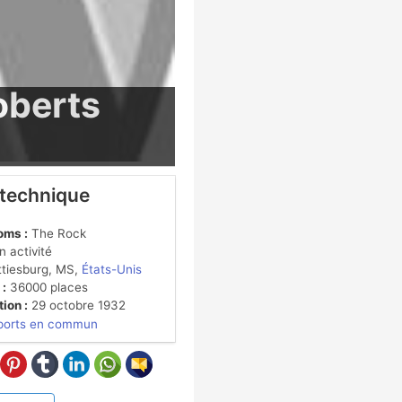
oberts
 technique
oms :
The Rock
 activité
tiesburg, MS,
États-Unis
 :
36000 places
ion :
29 octobre 1932
ports en commun