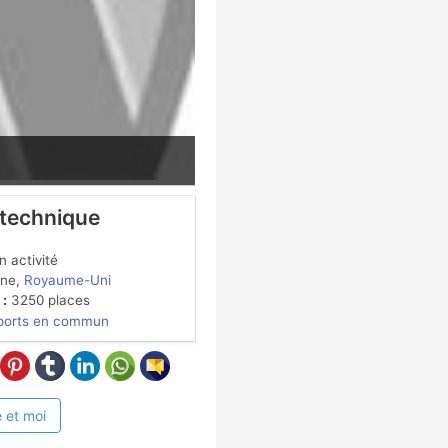
 technique
 activité
ne,
Royaume-Uni
 :
3250 places
ports en commun
 et moi