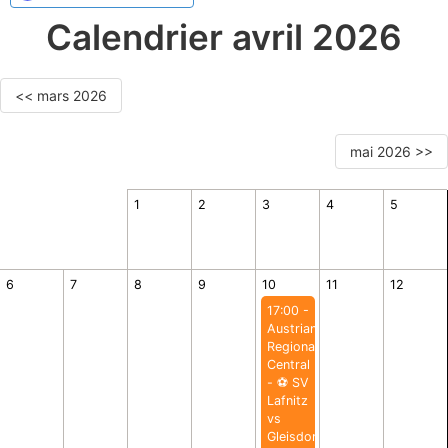
Calendrier avril 2026
<< mars 2026
mai 2026 >>
1
2
3
4
5
6
7
8
9
10
11
12
17:00 -
Austrian
Regionalliga
Central
- ⚽️ SV
Lafnitz
vs
Gleisdorf