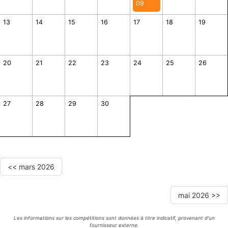
09
13
14
15
16
17
18
19
20
21
22
23
24
25
26
27
28
29
30
<< mars 2026
mai 2026 >>
Les informations sur les compétitions sont données à titre indicatif, provenant d'un
fournisseur externe.