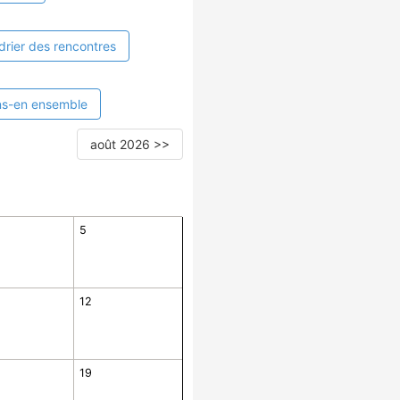
drier des rencontres
ns-en ensemble
août 2026 >>
5
12
19