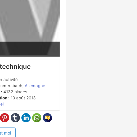
 technique
 activité
mmersbach,
Allemagne
 :
4132 places
ion :
10 août 2013
iel
et moi