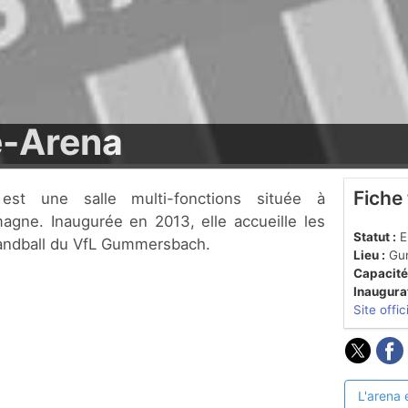
-Arena
Fiche
gne. Inaugurée en 2013, elle accueille les
Statut :
En
handball du VfL Gummersbach.
Lieu :
Gu
Capacité
Inaugurat
Site offic
L'arena 