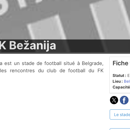
K Bežanija
Fiche
e les rencontres du club de football du FK
Statut :
En
Lieu :
Bel
Capacité
Le stade