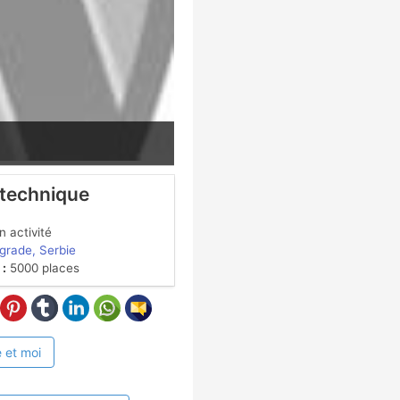
 technique
 activité
grade, Serbie
 :
5000 places
 et moi