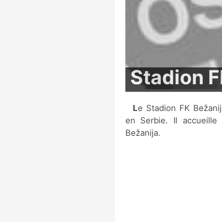
Stadion F
Le Stadion FK Bežanija est un stade de football situé à Belgrade,
en Serbie. Il accueill
Bežanija.