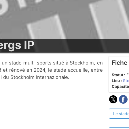
ergs IP
Fiche
et rénové en 2024, le stade accueille, entre
Statut :
En
ll du Stockholm Internazionale.
Lieu :
St
Capacité
Le stade