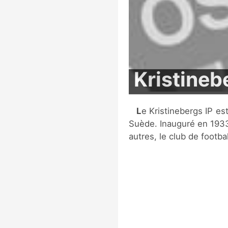
Kristineb
Le Kristinebergs IP est un stade multi-sports situé à Stockholm, en
Suède. Inauguré en 1933 
autres, le club de footba