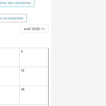
drier des rencontres
ns-en ensemble
août 2026 >>
5
12
19