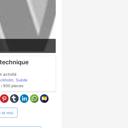
 technique
 activité
ockholm, Suède
 :
930 places
 et moi