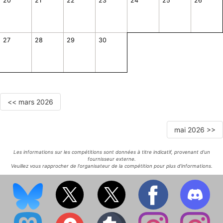
20
21
22
23
24
25
26
27
28
29
30
<< mars 2026
mai 2026 >>
Les informations sur les compétitions sont données à titre indicatif, provenant d'un
fournisseur externe.
Veuillez vous rapprocher de l'organisateur de la compétition pour plus d'informations.