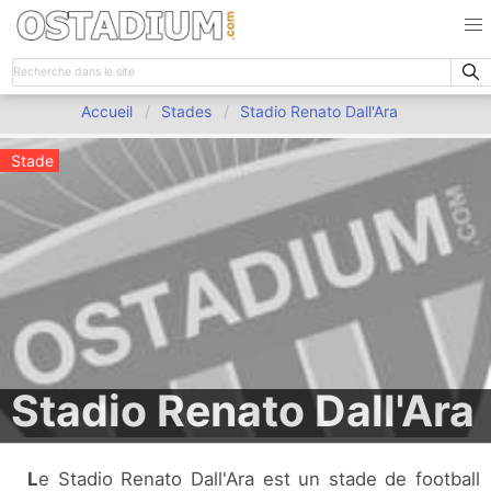
Accueil
Stades
Stadio Renato Dall'Ara
Stade
Stadio Renato Dall'Ara
Le Stadio Renato Dall'Ara est un stade de football