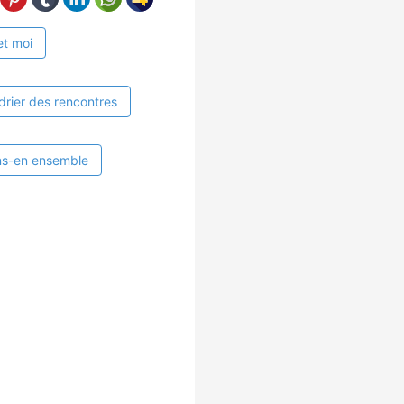
et moi
drier des rencontres
ns-en ensemble