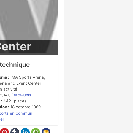
Center
 technique
oms :
IMA Sports Arena,
rena and Event Center
 activité
t, MI,
États-Unis
 :
4421 places
ion :
18 octobre 1969
ports en commun
iel