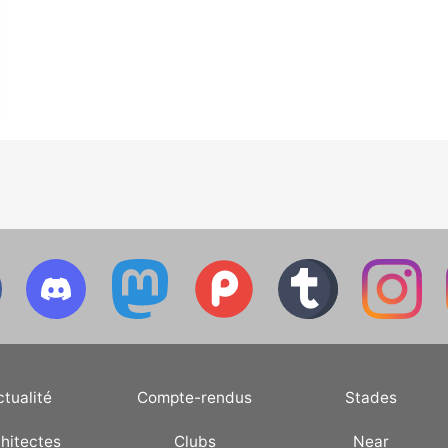
ctualité
Compte-rendus
Stades
hitectes
Clubs
Near