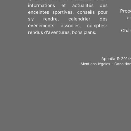
deux autres ligues de la
informations et actualités des
Ligue canadienne de
Prop
enceintes sportives, conseils pour
hockey sont : la [Ligue
a
s'y rendre, calendrier des
de hockey junior majeur
événements associés, comptes-
du Québec]
Cha
rendus d'aventures, bons plans.
(https://www.ostadium.com/c
de-hockey-junior-majeur-
du-quebec) (LHJMQ) et
la [Ligue de hockey de
l'Ouest]
Aperdia © 2014-20
Mentions légales
-
Condition
(https://www.ostadium.com/
hockey-league) (WHL).