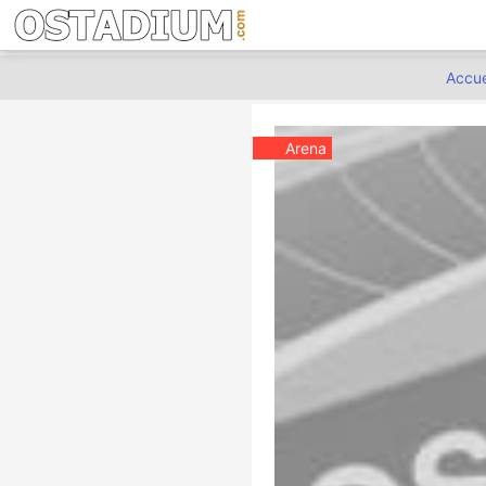
Accue
Arena