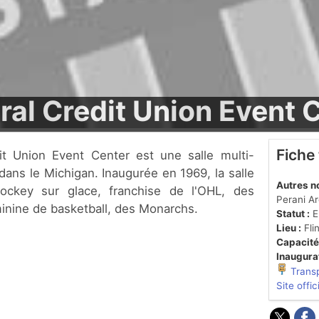
ral Credit Union Event 
Fiche
 dans le Michigan. Inaugurée en 1969, la salle
Autres n
hockey sur glace, franchise de l'OHL, des
Perani A
éminine de basketball, des Monarchs.
Statut :
En
Lieu :
Flin
Capacité
Inaugurat
Trans
Site offic