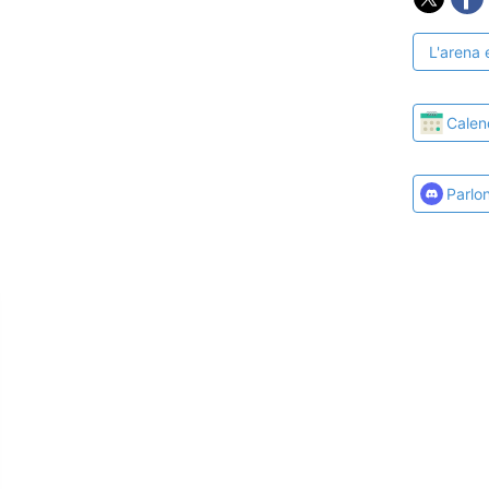
L'arena 
Calen
Parlo