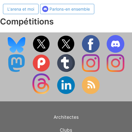
L'arena et moi
Parlons-en ensemble
Compétitions
Architectes
Clubs