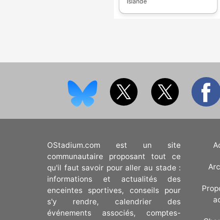
suite au 2. deild karla
Islande
inauguré en 1955. Il
oppose généralement 12
équipes afin de monter
dans l'élite.
OStadium.com est un site
A
communautaire proposant tout ce
Arc
qu'il faut savoir pour aller au stade :
informations et actualités des
Prop
enceintes sportives, conseils pour
a
s'y rendre, calendrier des
événements associés, comptes-