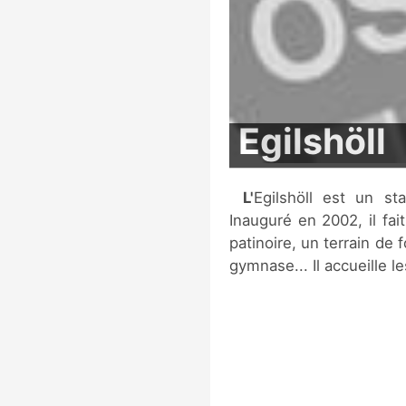
Egilshöll
L'Egilshöll est un stade couvert situé à Reykjavík, en Islande.
Inauguré en 2002, il fai
patinoire, un terrain de 
gymnase... Il accueille le