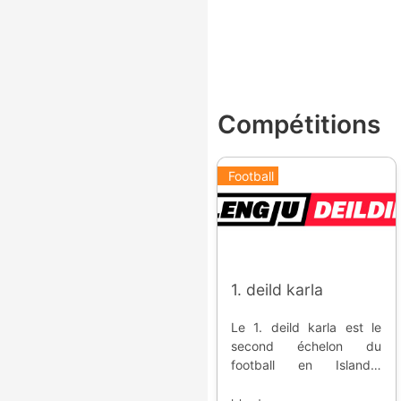
Compétitions
Football
1. deild karla
Le 1. deild karla est le
second échelon du
football en Islande.
Inauguré en 1997, il fait