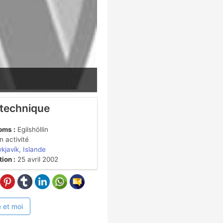
 technique
oms :
Egilshöllin
 activité
kjavík, Islande
ion :
25 avril 2002
 et moi