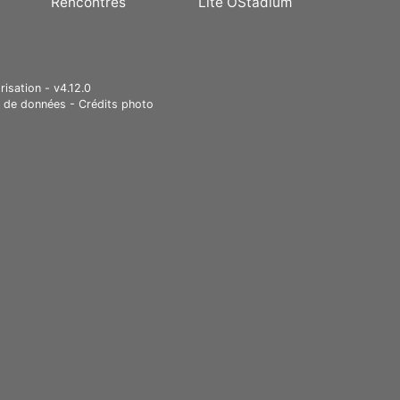
Rencontres
Lite OStadium
risation - v4.12.0
e de données
-
Crédits photo