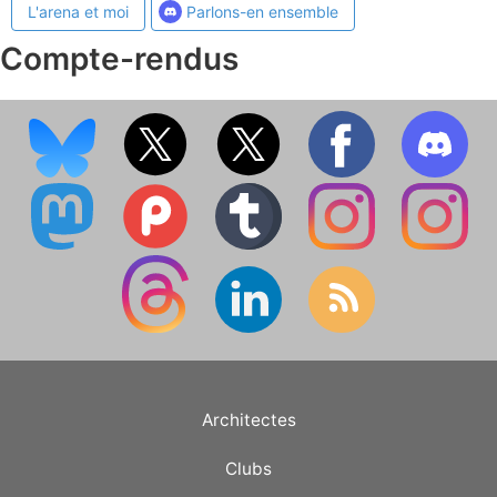
L'arena et moi
Parlons-en ensemble
Compte-rendus
Architectes
Clubs