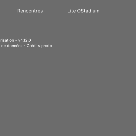
Rencontres
Lite OStadium
risation - v4.12.0
e de données
-
Crédits photo