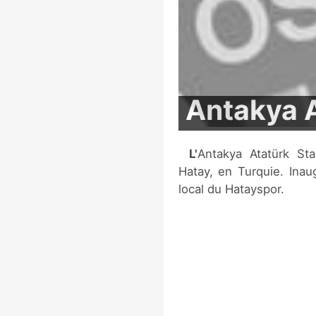
Antakya 
L'Antakya Atatürk Stadyumu est un stade multi-sports situé à
Hatay, en Turquie. Inau
local du Hatayspor.