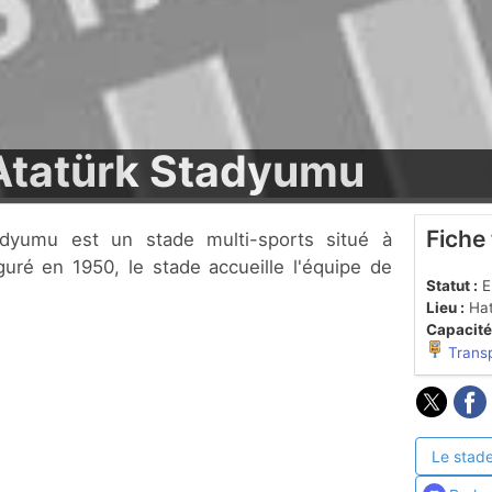
Atatürk Stadyumu
Fiche
guré en 1950, le stade accueille l'équipe de
Statut :
En
Lieu :
Hat
Capacité
Trans
Le stade