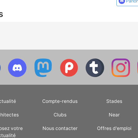
Parlo
s
ctualité
Compte-rendus
Stades
hitectes
Clubs
Near
osez votre
Nous contacter
Offres d'emploi
ctualité