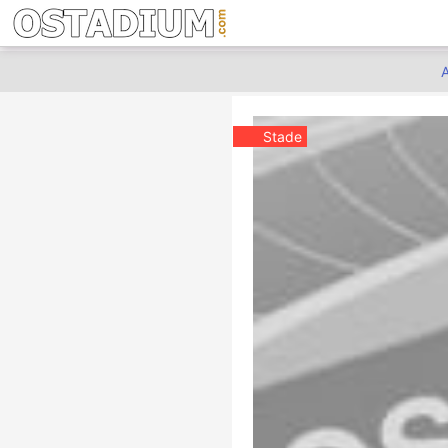
A
Stade