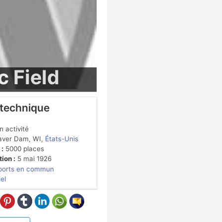
c Field
 technique
 activité
ver Dam, WI,
États-Unis
 :
5000 places
ion :
5 mai 1926
ports en commun
iel