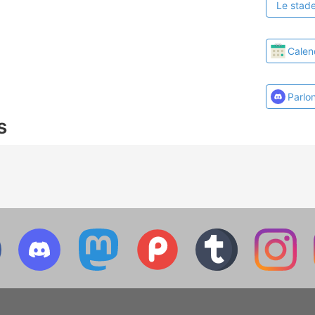
Le stade
Calen
Parlo
s