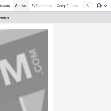
dcasts
Stades
Evènements
Compétitions
endus