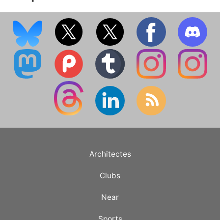
Architectes
Clubs
Near
Sports