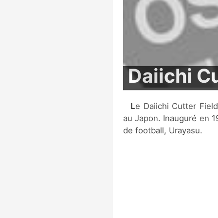
Daiichi Cu
Le Daiichi Cutter Field est un stade de football situé à Narashino,
au Japon. Inauguré en 19
de football, Urayasu.