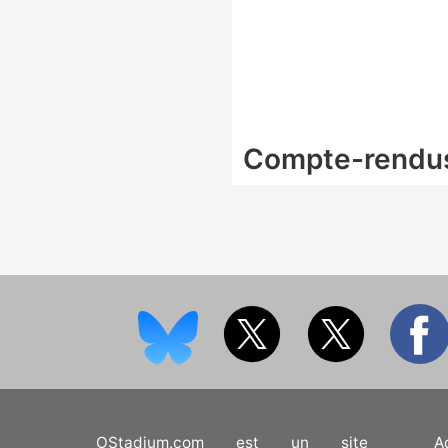
Compte-rendu
OStadium.com est un site
A