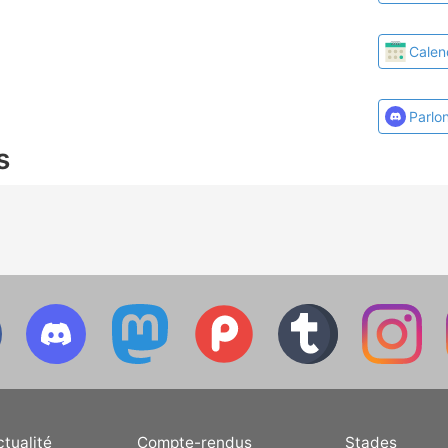
Calen
Parlo
s
ctualité
Compte-rendus
Stades