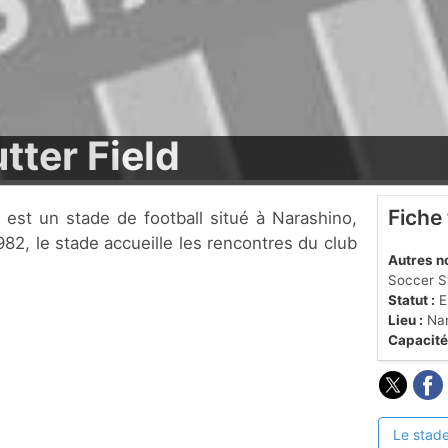
tter Field
Fiche
82, le stade accueille les rencontres du club
Autres n
Soccer St
Statut :
En
Lieu :
Nar
Capacité
Le stade