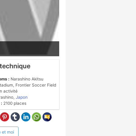
 technique
oms :
Narashino Akitsu
adium, Frontier Soccer Field
 activité
ashino,
Japon
 :
2100 places
 et moi