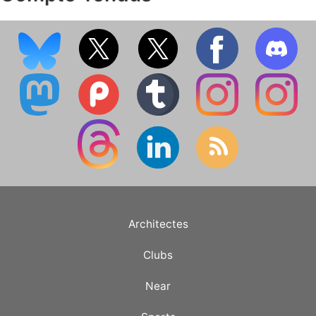
Architectes
Clubs
Near