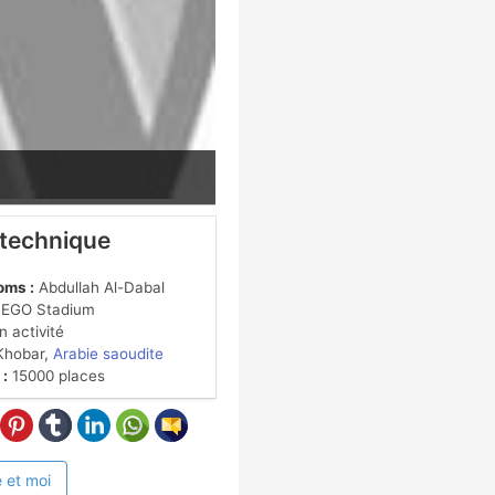
 technique
oms :
Abdullah Al-Dabal
 EGO Stadium
 activité
Khobar,
Arabie saoudite
 :
15000 places
 et moi