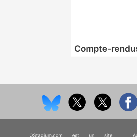
Compte-rendu
OStadium.com est un site
A