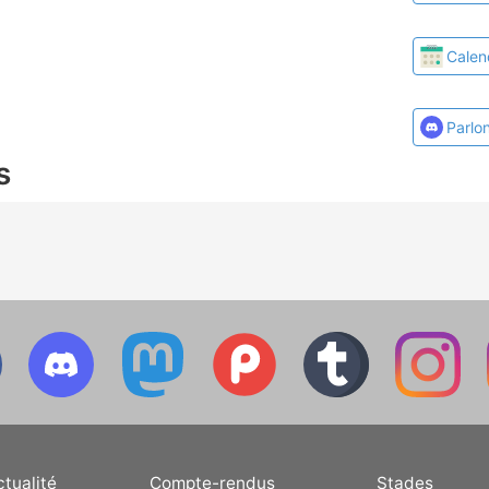
Calen
Parlo
s
ctualité
Compte-rendus
Stades