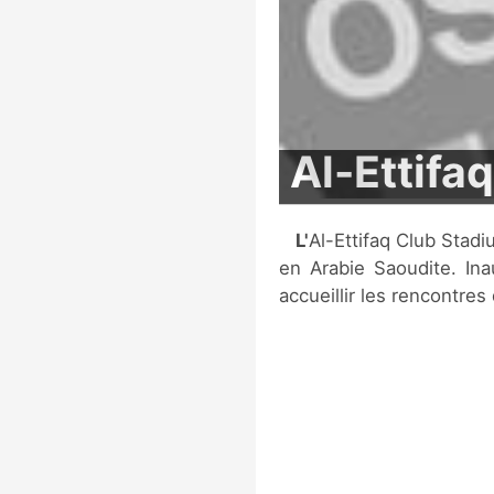
Al-Ettifa
L'Al-Ettifaq Club Stadium est un stade de football situé à Al Khobar,
en Arabie Saoudite. In
accueillir les rencontres 