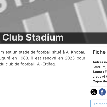
q Club Stadium
Fiche
auguré en 1983, il est rénové en 2023 pour
Autres n
du club de football, Al-Ettifaq.
Stadium,
Statut :
En
Lieu :
Al 
Capacité
Le stade