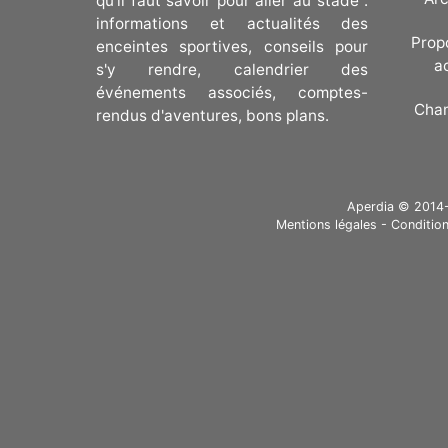
qu'il faut savoir pour aller au stade :
informations et actualités des
Prop
enceintes sportives, conseils pour
a
s'y rendre, calendrier des
événements associés, comptes-
Cha
rendus d'aventures, bons plans.
Aperdia © 2014-20
Mentions légales
-
Condition