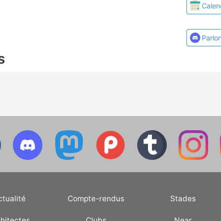
Calen
Parlo
s
ctualité
Compte-rendus
Stades
hitectes
Clubs
Near