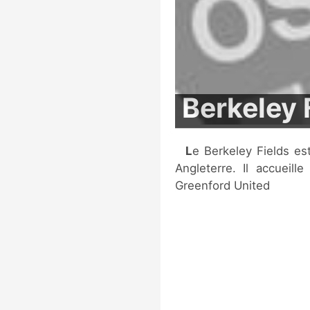
Berkeley 
Le Berkeley Fields est un stade de football situé à Greenford, en
Angleterre. Il accueill
Greenford United