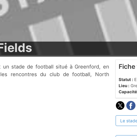
Fields
Fiche
e les rencontres du club de football, North
Statut :
En
Lieu :
Gre
Capacité
Le stade