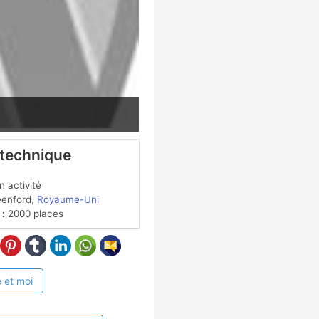
 technique
 activité
enford,
Royaume-Uni
 :
2000 places
 et moi