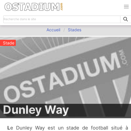
Accueil
Stades
Stade
Dunley Way
Le Dunley Way est un stade de football situé à