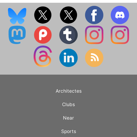
Architectes
Clubs
Near
Sports